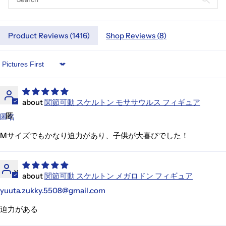
Product Reviews (
1416
)
Shop Reviews (
8
)
Sort by
関節可動 スケルトン モササウルス フィギュア
匿
匿名
Mサイズでもかなり迫力があり、子供が大喜びでした！
y
関節可動 スケルトン メガロドン フィギュア
yuuta.zukky.5508@gmail.com
迫力がある