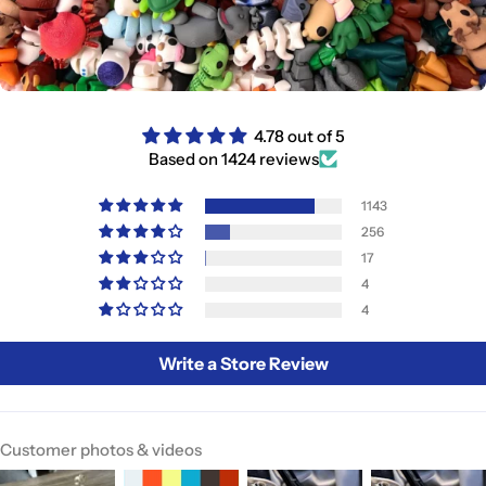
4.78 out of 5
Based on 1424 reviews
1143
256
17
4
4
Write a Store Review
Customer photos & videos