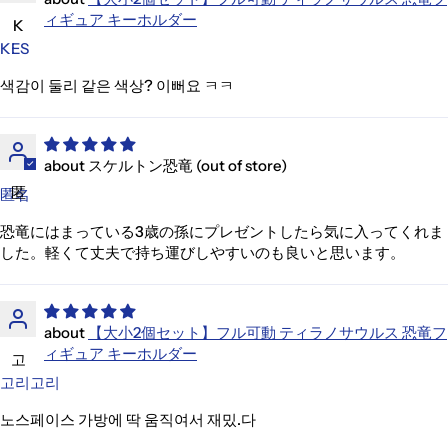
ィギュア キーホルダー
K
KES
색감이 둘리 같은 색상? 이뻐요 ㅋㅋ
スケルトン恐竜
匿
匿名
恐竜にはまっている3歳の孫にプレゼントしたら気に入ってくれま
した。軽くて丈夫で持ち運びしやすいのも良いと思います。
【大小2個セット】フル可動 ティラノサウルス 恐竜フ
ィギュア キーホルダー
고
고리고리
노스페이스 가방에 딱 움직여서 재밌.다