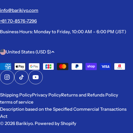
info@barikiyo.com
+81 70-8576-7296
Business Hours: Monday to Friday, 10:00 AM – 6:00 PM (JST)
C
United States (USD $)
o
u
Payment
methods
n
Instagram
TikTok
YouTube
t
r
Shipping Policy
Privacy Policy
Returns and Refunds Policy
y
terms of service
/
Description based on the Specified Commercial Transactions
r
Act
e
© 2026
Barikiyo
. Powered by Shopify
g