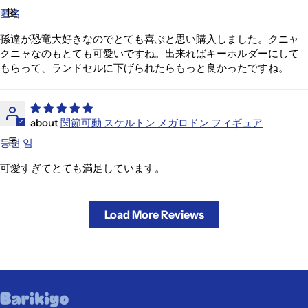
匿
匿名
孫達が恐竜大好きなのでとても喜ぶと思い購入しました。クニャ
クニャなのもとても可愛いですね。出来ればキーホルダーにして
もらって、ランドセルに下げられたらもっと良かったですね。
関節可動 スケルトン メガロドン フィギュア
동
동현 임
可愛すぎてとても満足しています。
Load More Reviews