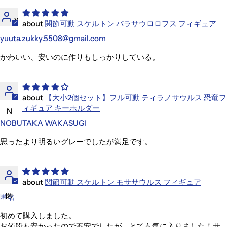
y
関節可動 スケルトン パラサウロロフス フィギュア
yuuta.zukky.5508@gmail.com
かわいい、安いのに作りもしっかりしている。
【大小2個セット】フル可動 ティラノサウルス 恐竜フ
ィギュア キーホルダー
N
NOBUTAKA WAKASUGI
思ったより明るいグレーでしたが満足です。
関節可動 スケルトン モササウルス フィギュア
匿
匿名
初めて購入しました。
お値段も安かったので不安でしたが、とても気に入りました！サ