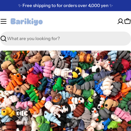
Skip
✨ Free shipping to for orders over 4,000 yen ✨
to
content
C
Search